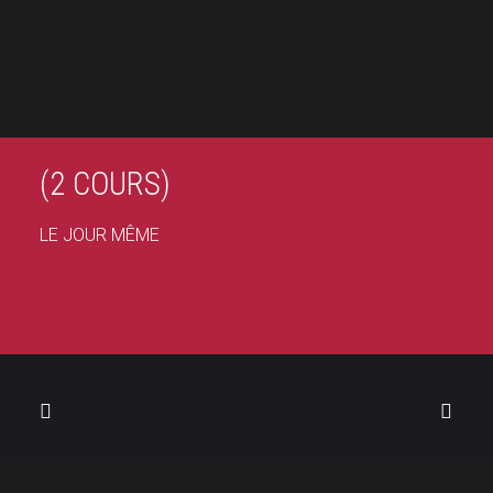
PANIER
COURS
D’ESSAI
Votre panier est actuellement vide.
DESCRIPTION
(2 COURS)
LE JOUR MÊME