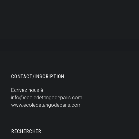
Cécile Vasseur
PANIER
Votre panier est actuellement vide.
ECOLE DE TANGO DE PARIS
CONTACT/INSCRIPTION
Ecrivez-nous à
info@ecoledetangodeparis.com
www.ecoledetangodeparis.com
RECHERCHER